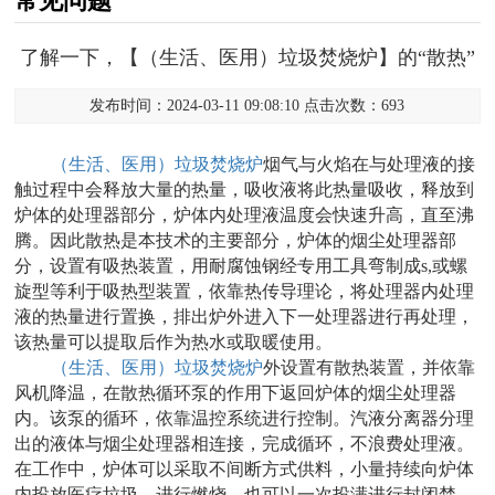
常见问题
了解一下，【（生活、医用）垃圾焚烧炉】的“散热”
发布时间：2024-03-11 09:08:10 点击次数：693
（生活、医用）垃圾焚烧炉
烟气与火焰在与处理液的接
触过程中会释放大量的热量，吸收液将此热量吸收，释放到
炉体的处理器部分，炉体内处理液温度会快速升高，直至沸
腾。因此散热是本技术的主要部分，炉体的烟尘处理器部
分，设置有吸热装置，用耐腐蚀钢经专用工具弯制成s,或螺
旋型等利于吸热型装置，依靠热传导理论，将处理器内处理
液的热量进行置换，排出炉外进入下一处理器进行再处理，
该热量可以提取后作为热水或取暖使用。
（生活、医用）垃圾焚烧炉
外设置有散热装置，并依靠
风机降温，在散热循环泵的作用下返回炉体的烟尘处理器
内。该泵的循环，依靠温控系统进行控制。汽液分离器分理
出的液体与烟尘处理器相连接，完成循环，不浪费处理液。
在工作中，炉体可以采取不间断方式供料，小量持续向炉体
内投放医疗垃圾，进行燃烧、也可以一次投满进行封闭焚