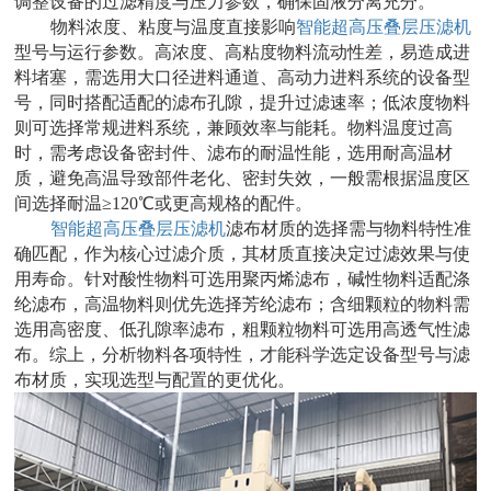
调整设备的过滤精度与压力参数，确保固液分离充分。
物料浓度、粘度与温度直接影响
智能超高压叠层压滤机
型号与运行参数。高浓度、高粘度物料流动性差，易造成进
料堵塞，需选用大口径进料通道、高动力进料系统的设备型
号，同时搭配适配的滤布孔隙，提升过滤速率；低浓度物料
则可选择常规进料系统，兼顾效率与能耗。物料温度过高
时，需考虑设备密封件、滤布的耐温性能，选用耐高温材
质，避免高温导致部件老化、密封失效，一般需根据温度区
间选择耐温≥120℃或更高规格的配件。
智能超高压叠层压滤机
滤布材质的选择需与物料特性准
确匹配，作为核心过滤介质，其材质直接决定过滤效果与使
用寿命。针对酸性物料可选用聚丙烯滤布，碱性物料适配涤
纶滤布，高温物料则优先选择芳纶滤布；含细颗粒的物料需
选用高密度、低孔隙率滤布，粗颗粒物料可选用高透气性滤
布。综上，分析物料各项特性，才能科学选定设备型号与滤
布材质，实现选型与配置的更优化。