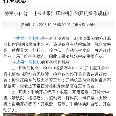
行业动态
博宇小科普：【带式果汁压榨机】的开机操作规程》
发布时间：2023-10-26 08:00:00 点击次数：664
带式果汁压榨机
是一种压滤设备，利用滤带间的挤压和
剪切作用脱除果渣中水分。该设备具有结构简单、脱水效率
高、处理量大、能耗少、噪声低、自动化程度高、可以连续
作业、易于维护等优点。因此，果渣脱水中应用很广泛。
带式果汁压榨机
的开机操作规程：
1、开机前检查：检查电源是否有电，打开电源开关查
看电柜各指示灯有无故障；检查各急停开关是否在运行位
置；检查压缩空气压力是否正常；开动机器前查看榨带是不
是偏离，查看上下带正带控制系统是否在正常位置。
2、开机：手动开机程序：电源→开启紧带→开榨带电
机→清洗泵→摇摆喷头→振动筛→打料泵→螺杆泵→出渣
机；自动开机程序：开电源、紧带、手动转换到自动、开自
动开关。