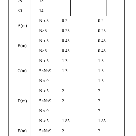
28
13
30
14
N＜5
0.2
0.2
0
A(m)
N≥5
0.25
0.25
0
N＜5
0.45
0.45
0
B(m)
N≥5
0.45
0.45
0
N＜5
1.3
1.3
1
C(m)
5≤N≤9
1.3
1.3
1
N＞9
1.3
1
N＜5
2
2
2
D(m)
5≤N≤9
2
2
2
N＞9
2
2
N＜5
1.85
1.85
2
E(m)
5≤N≤9
2
2
2