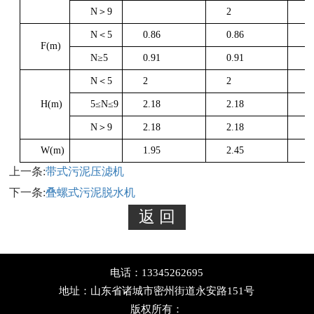
N＞9
2
2
N＜5
0.86
0.86
0
F(m)
N≥5
0.91
0.91
0
N＜5
2
2
2
H(m)
5≤N≤9
2.18
2.18
2
N＞9
2.18
2.18
2
W(m)
1.95
2.45
2
上一条:
带式污泥压滤机
下一条:
叠螺式污泥脱水机
电话：13345262695
地址：山东省诸城市密州街道永安路151号
版权所有：