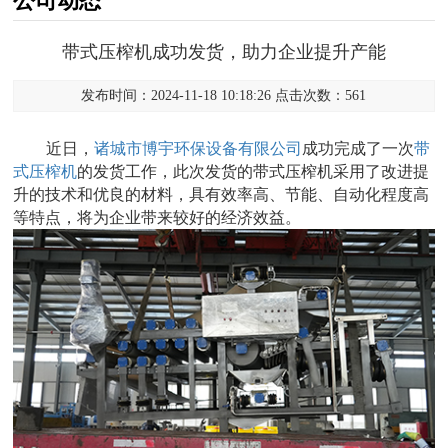
公司动态
带式压榨机成功发货，助力企业提升产能
发布时间：2024-11-18 10:18:26 点击次数：561
近日，
诸城市博宇环保设备有限公司
成功完成了一次
带
式压榨机
的发货工作，此次发货的带式压榨机采用了改进提
升的技术和优良的材料，具有效率高、节能、自动化程度高
等特点，将为企业带来较好的经济效益。