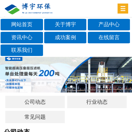
网站首页
关于博宇
产品中心
资讯中心
成功案例
在线留言
联系我们
公司动态
行业动态
常见问题