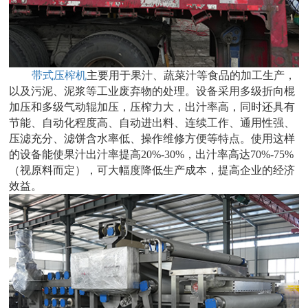
带式压榨机
主要用于果汁、蔬菜汁等食品的加工生产，
以及污泥、泥浆等工业废弃物的处理。设备采用多级折向棍
加压和多级气动辊加压，压榨力大，出汁率高，同时还具有
节能、自动化程度高、自动进出料、连续工作、通用性强、
压滤充分、滤饼含水率低、操作维修方便等特点。使用这样
的设备能使果汁出汁率提高20%-30%，出汁率高达70%-75%
（视原料而定），可大幅度降低生产成本，提高企业的经济
效益。