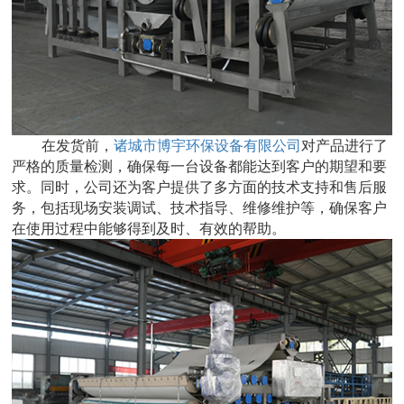
在发货前，
诸城市博宇环保设备有限公司
对产品进行了
严格的质量检测，确保每一台设备都能达到客户的期望和要
求。同时，公司还为客户提供了多方面的技术支持和售后服
务，包括现场安装调试、技术指导、维修维护等，确保客户
在使用过程中能够得到及时、有效的帮助。